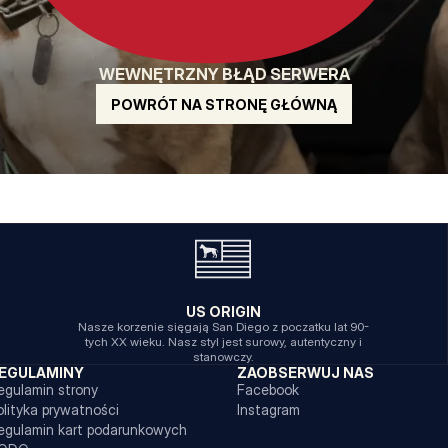
WEWNĘTRZNY BŁĄD SERWERA
POWRÓT NA STRONĘ GŁÓWNĄ
US ORIGIN
Nasze korzenie sięgają San Diego z poczatku lat 90-
tych XX wieku. Nasz styl jest surowy, autentyczny i
stanowczy.
EGULAMINY
ZAOBSERWUJ NAS
egulamin strony
Facebook
olityka prywatności
Instagram
egulamin kart podarunkowych