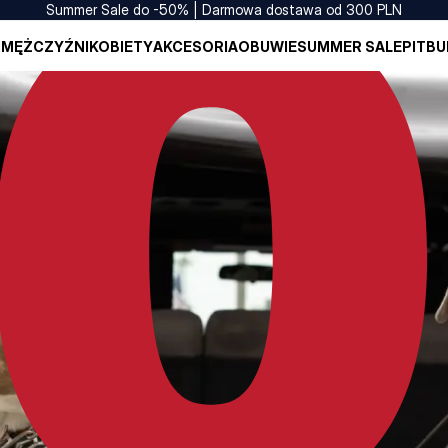
Summer Sale do -50% | Darmowa dostawa od 300 PLN
I
MĘŻCZYŹNI
KOBIETY
AKCESORIA
OBUWIE
SUMMER SALE
PITBU