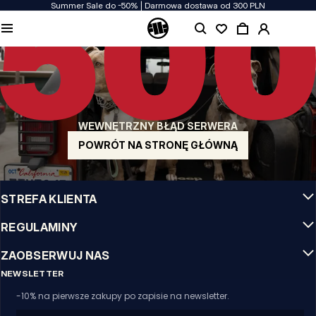
Summer Sale do -50% | Darmowa dostawa od 300 PLN
JAKOŚĆ TO DLA NAS PRIORYTET
Naszą odzież produkujemy z pasją! Nie idziemy na kompromis w kwestiach
wytrzymałości, długowieczności materiałów i dbałości o detal.
US ORIGIN
Nasze korzenie sięgają San Diego z poczatku lat 90-tych XX wieku. Nasz styl jest
surowy, autentyczny i stanowczy.
WEWNĘTRZNY BŁĄD SERWERA
MARKA Z CHARAKTEREM
Nasze kolekcje wybierają sportowcy, fighterzy i uparci indywidualiści.
POWRÓT NA STRONĘ GŁÓWNĄ
INFO
STREFA KLIENTA
REGULAMINY
ZAOBSERWUJ NAS
NEWSLETTER
-10% na pierwsze zakupy po zapisie na newsletter.
Email