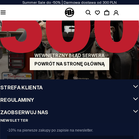
Summer Sale do -50% | Darmowa dostawa od 300 PLN
JAKOŚĆ TO DLA NAS PRIORYTET
Naszą odzież produkujemy z pasją! Nie idziemy na kompromis w kwestiach
wytrzymałości, długowieczności materiałów i dbałości o detal.
US ORIGIN
Nasze korzenie sięgają San Diego z poczatku lat 90-tych XX wieku. Nasz styl jest
surowy, autentyczny i stanowczy.
WEWNĘTRZNY BŁĄD SERWERA
MARKA Z CHARAKTEREM
Nasze kolekcje wybierają sportowcy, fighterzy i uparci indywidualiści.
POWRÓT NA STRONĘ GŁÓWNĄ
INFO
STREFA KLIENTA
REGULAMINY
ZAOBSERWUJ NAS
NEWSLETTER
-10% na pierwsze zakupy po zapisie na newsletter.
Email