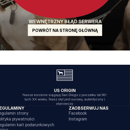
WEWNĘTRZNY BŁĄD SERWERA
POWRÓT NA STRONĘ GŁÓWNĄ
US ORIGIN
Nasze korzenie sięgają San Diego z poczatku lat 90-
tych XX wieku. Nasz styl jest surowy, autentyczny i
stanowczy.
EGULAMINY
ZAOBSERWUJ NAS
egulamin strony
Facebook
olityka prywatności
Instagram
egulamin kart podarunkowych