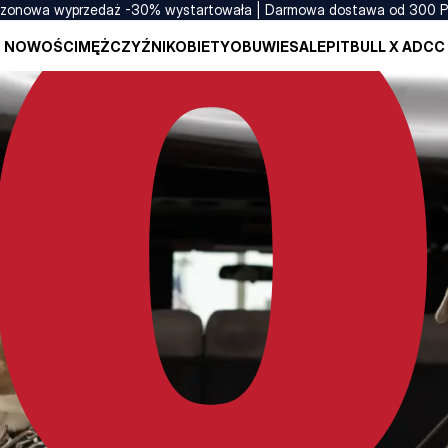
zonowa wyprzedaż -30% wystartowała | Darmowa dostawa od 300 
NOWOŚCI
MĘŻCZYŹNI
KOBIETY
OBUWIE
SALE
PITBULL X ADCC