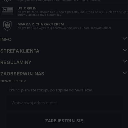
Nowość
Nowość
SZORTY DRESOWE ADCC
BLUZA ROZPINANA Z
DOGWOOD
KAPTUREM ADCC FUCHSIA
2 Kolory
3 Kolory
179
PLN
249
PLN