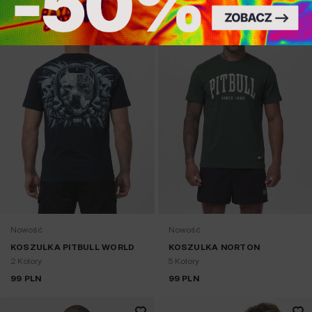
Nowość
Nowość
KOSZULKA PITBULL WORLD
KOSZULKA NORTON
2 Kolory
5 Kolory
99
PLN
99
PLN