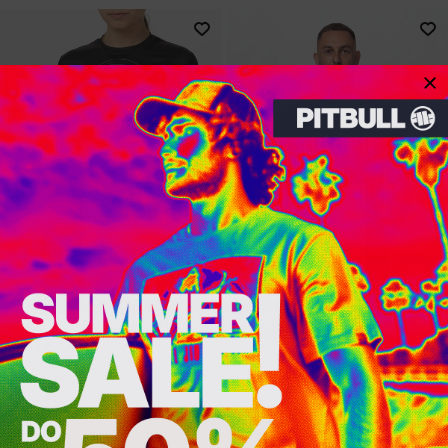
Dedicated store available
LOCAL STORE AVAILABLE
Looks like you are in
United States
.
Do you want to switch to your local store?
SWITCH TO
UNITED STATES
STORE
Nowość
KOSZULKA SPORTOWA
DAMSKA MESH HILLTOP
KOSZULKA WASHED TRES
STAY ON
POLAND
STORE
SPORTS
PERROS VIEJOS
1 Kolory
1 Kolory
119
PLN
119
PLN