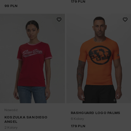
179
PLN
99
PLN
Nowość
RASHGUARD LOGO PALMS
KOSZULKA SAN DIEGO
6 Kolory
ANGEL
179
PLN
2 Kolory