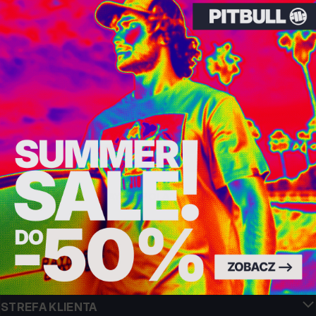
∙
Wejdź na stronę internetową naszego partnera:
https://giftcardsystem.pl/#saldo
∙
Wpisz numer karty/numer bonu.
∙
Wpisz kod zabezpieczający i/lub PIN.
Dedicated store available
LOCAL STORE AVAILABLE
Numer karty oraz kod zabezpieczający znajdziesz na odwrocie karty. Saldo
możesz wyświetlić w dowolnym momencie, bez względu na ważność czy
wysokość posiadanych środków.
Looks like you are in
United States
.
Do you want to switch to your local store?
Pełne zasady korzystania z karty opisane są w Regulaminie Kart podarunkowych
pod adresem:
www.pitbull.pl/regulamin-kart-podarunkowych
lub PDF do
pobrania po kliknięciu:
Regulamin Kart Podarunkowych PDF
SWITCH TO
UNITED STATES
STORE
JAKOŚĆ TO DLA NAS PRIORYTET
Naszą odzież produkujemy z pasją! Nie idziemy na kompromis w kwestiach
wytrzymałości, długowieczności materiałów i dbałości o detal.
STAY ON
POLAND
STORE
US ORIGIN
Nasze korzenie sięgają San Diego z poczatku lat 90-tych XX wieku. Nasz styl jest
surowy, autentyczny i stanowczy.
MARKA Z CHARAKTEREM
Nasze kolekcje wybierają sportowcy, fighterzy i uparci indywidualiści.
INFO
STREFA KLIENTA