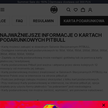
Summer Sale do -50% | Darmowa dostawa od 300 PLN
Karta podarunkowa
ŁCE
FAQ
REGULAMIN
KARTA PODARUNKOWA
NAJWAŻNIEJSZE INFORMACJE O KARTACH
PODARUNKOWYCH PITBULL
∙
Kartę możesz zakupić w dowolnym Salonie Stacjonarnym PITBULL.
∙
Dostępne nominały kart podarunkowych to: 50zł, 100zł, 150zł, 200zł, 250zł, 300zł,
350zł, 450zł, 500zł, 1000zł.
∙
Zapłata za Kartę podarunkową może nastąpić gotówką lub za pomocą karty
płatniczej / kredytowej.
∙
Karta podarunkowa Pitbull jest ważna i aktywna przez okres kolejnych 12
miesięcy od momentu jej zakupu.
∙
Kartę podarunkową możesz zrealizować w Salonach Stacjonarnych PITBULL na
terenie Polski oraz w internecie na stronie pitbull.pl.
∙
Podczas jednego zakupu możesz skorzystać z kilku kart podarunkowych.
∙
Przy realizacji Karty podarunkowej w internecie, na stronie pitbull.pl, opcja
dopłaty przy użyciu formy płatności "za pobraniem" jest niedostępna.
∙
Karty podarunkowej nie można zwrócić, wymienić, ani ponownie naładować.
JAK SPRAWDZIĆ SALDO KARTY
PODARUNKOWEJ?