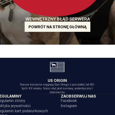
WEWNĘTRZNY BŁĄD SERWERA
POWRÓT NA STRONĘ GŁÓWNĄ
US ORIGIN
Nasze korzenie sięgają San Diego z poczatku lat 90-
tych XX wieku. Nasz styl jest surowy, autentyczny i
stanowczy.
EGULAMINY
ZAOBSERWUJ NAS
egulamin strony
Facebook
olityka prywatności
Instagram
egulamin kart podarunkowych