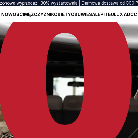
zonowa wyprzedaż -30% wystartowała | Darmowa dostawa od 300 
NOWOŚCI
MĘŻCZYŹNI
KOBIETY
OBUWIE
SALE
PITBULL X ADCC