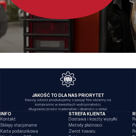
JAKOŚĆ TO DLA NAS PRIORYTET
Naszą odzież produkujemy z pasją! Nie idziemy na
kompromis w kwestiach wytrzymałości,
długowieczności materiałów i dbałości o detal.
INFO
STREFA KLIENTA
R
Kontakt
Dostawa i koszty wysyłki
R
Sklepy stacjonarne
Metody płatnosci
P
Karta podarunkowa
Zwrot towaru
R