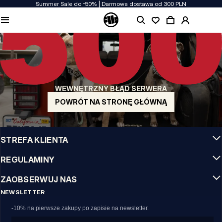
Summer Sale do -50% | Darmowa dostawa od 300 PLN
JAKOŚĆ TO DLA NAS PRIORYTET
Naszą odzież produkujemy z pasją! Nie idziemy na kompromis w kwestiach
wytrzymałości, długowieczności materiałów i dbałości o detal.
US ORIGIN
Nasze korzenie sięgają San Diego z poczatku lat 90-tych XX wieku. Nasz styl jest
surowy, autentyczny i stanowczy.
WEWNĘTRZNY BŁĄD SERWERA
MARKA Z CHARAKTEREM
Nasze kolekcje wybierają sportowcy, fighterzy i uparci indywidualiści.
POWRÓT NA STRONĘ GŁÓWNĄ
INFO
STREFA KLIENTA
REGULAMINY
ZAOBSERWUJ NAS
NEWSLETTER
-10% na pierwsze zakupy po zapisie na newsletter.
Email