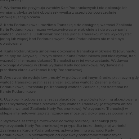
2. Wydawca nie przyjmuje zwrotów Kart Podarunkowych i nie dokonuje ich
wymiany, chyba że taki obowiązek wynika z przepisów powszechnie
obowiązującego prawa.
3. Karta Podarunkowa umożliwia Transakcje do dostępnej wartości Zasilenia.
Kartę Podarunkową można wykorzystywać wielokrotnie aż do wyczerpania
wartości Zasilenia. Użytkownik podczas jednej Transakcji może wykorzystać
jedną lub więcej Kart Podarunkowych. Karta Podarunkowa nie może być
doładowana.
4. Karta Podarunkowa umożliwia dokonanie Transakcji w okresie 12 (dwunastu)
miesięcy od Aktywacji. Po tym okresie Karta Podarunkowa jest nieaktywna, traci
ważność i nie można dokonać Transakcji przy jej wykorzystaniu. Wydawca
dokonuje Aktywacji w chwili wydania Karty Podarunkowej. Wydawca nie
przedłuża okresu ważności Karty Podarunkowej.
5. Wydawca nie wydaje tzw. „reszty” w gotówce ani innym środku płatniczym gdy
wartość Transakcji jest niższa aniżeli aktualna wartość Zasilenia Karty
Podarunkowej. Pozostała po Transakcji wartość Zasilenia jest dostępna na
Karcie Podarunkowej.
6. Użytkownik zobowiązany jest zapłacić różnicę gotówką lub inną akceptowaną
przez Wydawcę metodą płatności gdy wartość Transakcji jest wyższa aniżeli
aktualna wartość Zasilenia Karty Podarunkowej. W przypadku Transakcji w
sklepie internetowym zapłata różnicy nie może być dokonana „za pobraniem”.
7. Wydawca zastrzega możliwość odmowy realizacji Transakcji przy
wykorzystaniu Karty Podarunkowej w przypadku braku dostępnej wartości
Zasilenia na Karcie Podarunkowej, upływu terminu ważności Karty
Podarunkowej lub niezależnych od Wydawcy problemów technicznych