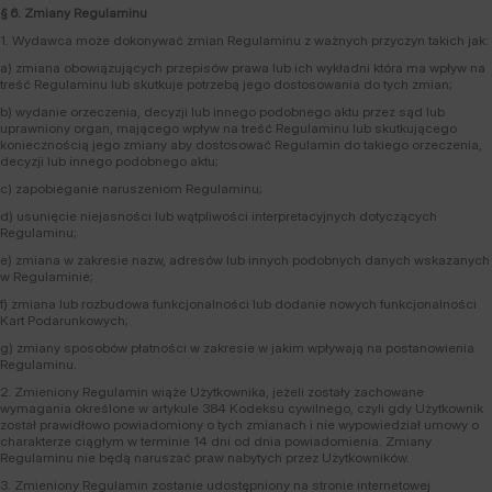
§ 6. Zmiany Regulaminu
1. Wydawca może dokonywać zmian Regulaminu z ważnych przyczyn takich jak:
a) zmiana obowiązujących przepisów prawa lub ich wykładni która ma wpływ na
treść Regulaminu lub skutkuje potrzebą jego dostosowania do tych zmian;
b) wydanie orzeczenia, decyzji lub innego podobnego aktu przez sąd lub
uprawniony organ, mającego wpływ na treść Regulaminu lub skutkującego
koniecznością jego zmiany aby dostosować Regulamin do takiego orzeczenia,
decyzji lub innego podobnego aktu;
c) zapobieganie naruszeniom Regulaminu;
d) usunięcie niejasności lub wątpliwości interpretacyjnych dotyczących
Regulaminu;
e) zmiana w zakresie nazw, adresów lub innych podobnych danych wskazanych
w Regulaminie;
f) zmiana lub rozbudowa funkcjonalności lub dodanie nowych funkcjonalności
Kart Podarunkowych;
g) zmiany sposobów płatności w zakresie w jakim wpływają na postanowienia
Regulaminu.
2. Zmieniony Regulamin wiąże Użytkownika, jeżeli zostały zachowane
wymagania określone w artykule 384 Kodeksu cywilnego, czyli gdy Użytkownik
został prawidłowo powiadomiony o tych zmianach i nie wypowiedział umowy o
charakterze ciągłym w terminie 14 dni od dnia powiadomienia. Zmiany
Regulaminu nie będą naruszać praw nabytych przez Użytkowników.
3. Zmieniony Regulamin zostanie udostępniony na stronie internetowej