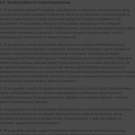
§ 4. Zwrot środków na Kartę Podarunkową
1. W przypadku zwrotu Produktów zakupionych w sklepach stacjonarnych przy
użyciu Karty Podarunkowej Użytkownik otrzyma od Wydawcy zwrot środków w
postaci Karty Podarunkowej, a gdy nie będzie to możliwe, w gotówce lub
przelewem. W przypadku reklamacji Produktów zakupionych w sklepach
stacjonarnych przy użyciu Karty Podarunkowej Użytkownikowi przysługują prawa
określone w Kodeksie cywilnym, Ustawie o prawach konsumenta i innych
znajdujących zastosowanie aktach prawnych.
2. W przypadku zwrotu Produktów zakupionych w sklepie internetowym przy
użyciu Karty Podarunkowej, Użytkownik otrzyma od Wydawcy zwrot środków w
postaci wirtualnej Karty Podarunkowej (e-vouchera). Wydawca przesyła
wirtualną Kartę Podarunkową na e-mail wskazany przez Użytkownika. Wirtualna
Karta Podarunkowa stanowi Kartę Podarunkową w rozumieniu Regulaminu. W
przypadku odstąpienia od umowy lub reklamacji Produktów zakupionych w
sklepie internetowym przy użyciu Karty Podarunkowej Użytkownikowi przysługują
prawa określone w Kodeksie cywilnym i Ustawie o prawach konsumenta i innych
znajdujących zastosowanie aktach prawnych.
3. W przypadku zwrotu Produktów zakupionych przy użyciu Karty Podarunkowej i
innej metody płatności w sklepie internetowym Użytkownik otrzyma zwrot
środków finansowych proporcjonalnie, zgodnie ze źródłem wpływu i metod z
jakich korzystał przy zakupie.
4. W przypadku zwrotu Produktów zakupionych przy użyciu Karty Podarunkowej i
innej metody płatności w sklepie stacjonarnym Użytkownik otrzyma zwrot
środków finansowych w postaci Karty Podarunkowej, a gdy nie będzie to
możliwe, w gotówce lub przelewem.
5. W przypadku zwrotu części Produktów nabytych w ramach transakcji przy
użyciu Karty Podarunkowej i innej metody płatności Wydawca w pierwszej