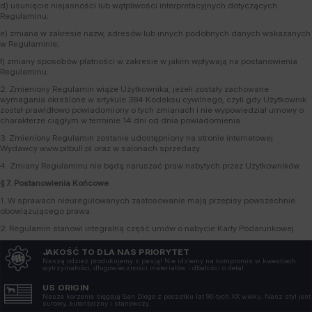
d) usunięcie niejasności lub wątpliwości interpretacyjnych dotyczących
Regulaminu;
e) zmiana w zakresie nazw, adresów lub innych podobnych danych wskazanych
w Regulaminie;
f) zmiany sposobów płatności w zakresie w jakim wpływają na postanowienia
Regulaminu.
2. Zmieniony Regulamin wiąże Użytkownika, jeżeli zostały zachowane
wymagania określone w artykule 384 Kodeksu cywilnego, czyli gdy Użytkownik
został prawidłowo powiadomiony o tych zmianach i nie wypowiedział umowy o
charakterze ciągłym w terminie 14 dni od dnia powiadomienia.
3. Zmieniony Regulamin zostanie udostępniony na stronie internetowej
Wydawcy www.pitbull.pl oraz w salonach sprzedaży.
4. Zmiany Regulaminu nie będą naruszać praw nabytych przez Użytkowników.
§ 7. Postanowienia Końcowe
1. W sprawach nieuregulowanych zastosowanie mają przepisy powszechnie
obowiązującego prawa.
2. Regulamin stanowi integralną część umów o nabycie Karty Podarunkowej.
JAKOŚĆ TO DLA NAS PRIORYTET
Naszą odzież produkujemy z pasją! Nie idziemy na kompromis w kwestiach
wytrzymałości, długowieczności materiałów i dbałości o detal.
US ORIGIN
Nasze korzenie sięgają San Diego z poczatku lat 90-tych XX wieku. Nasz styl jest
surowy, autentyczny i stanowczy.