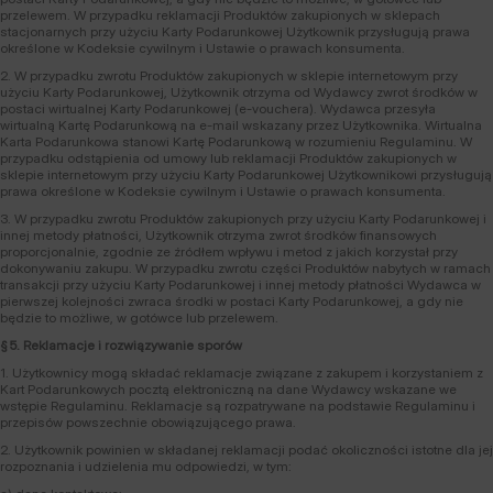
przelewem. W przypadku reklamacji Produktów zakupionych w sklepach
stacjonarnych przy użyciu Karty Podarunkowej Użytkownik przysługują prawa
określone w Kodeksie cywilnym i Ustawie o prawach konsumenta.
2. W przypadku zwrotu Produktów zakupionych w sklepie internetowym przy
użyciu Karty Podarunkowej, Użytkownik otrzyma od Wydawcy zwrot środków w
postaci wirtualnej Karty Podarunkowej (e-vouchera). Wydawca przesyła
wirtualną Kartę Podarunkową na e-mail wskazany przez Użytkownika. Wirtualna
Karta Podarunkowa stanowi Kartę Podarunkową w rozumieniu Regulaminu. W
przypadku odstąpienia od umowy lub reklamacji Produktów zakupionych w
sklepie internetowym przy użyciu Karty Podarunkowej Użytkownikowi przysługują
prawa określone w Kodeksie cywilnym i Ustawie o prawach konsumenta.
3. W przypadku zwrotu Produktów zakupionych przy użyciu Karty Podarunkowej i
innej metody płatności, Użytkownik otrzyma zwrot środków finansowych
proporcjonalnie, zgodnie ze źródłem wpływu i metod z jakich korzystał przy
dokonywaniu zakupu. W przypadku zwrotu części Produktów nabytych w ramach
transakcji przy użyciu Karty Podarunkowej i innej metody płatności Wydawca w
pierwszej kolejności zwraca środki w postaci Karty Podarunkowej, a gdy nie
będzie to możliwe, w gotówce lub przelewem.
§ 5. Reklamacje i rozwiązywanie sporów
1. Użytkownicy mogą składać reklamacje związane z zakupem i korzystaniem z
Kart Podarunkowych pocztą elektroniczną na dane Wydawcy wskazane we
wstępie Regulaminu. Reklamacje są rozpatrywane na podstawie Regulaminu i
przepisów powszechnie obowiązującego prawa.
2. Użytkownik powinien w składanej reklamacji podać okoliczności istotne dla jej
rozpoznania i udzielenia mu odpowiedzi, w tym: