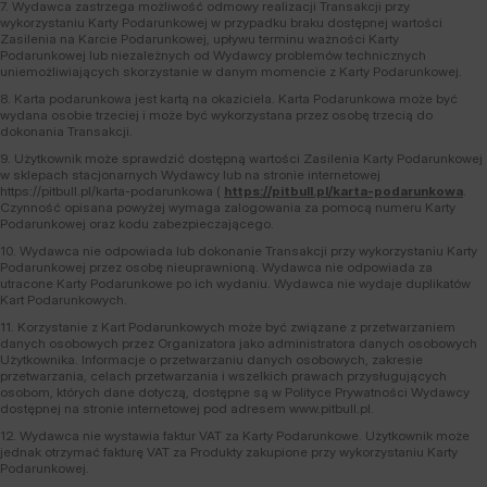
7. Wydawca zastrzega możliwość odmowy realizacji Transakcji przy
wykorzystaniu Karty Podarunkowej w przypadku braku dostępnej wartości
Zasilenia na Karcie Podarunkowej, upływu terminu ważności Karty
Podarunkowej lub niezależnych od Wydawcy problemów technicznych
uniemożliwiających skorzystanie w danym momencie z Karty Podarunkowej.
8. Karta podarunkowa jest kartą na okaziciela. Karta Podarunkowa może być
wydana osobie trzeciej i może być wykorzystana przez osobę trzecią do
dokonania Transakcji.
9. Użytkownik może sprawdzić dostępną wartości Zasilenia Karty Podarunkowej
w sklepach stacjonarnych Wydawcy lub na stronie internetowej
https://pitbull.pl/karta-podarunkowa (
https://pitbull.pl/karta-podarunkowa
.
Czynność opisana powyżej wymaga zalogowania za pomocą numeru Karty
Podarunkowej oraz kodu zabezpieczającego.
10. Wydawca nie odpowiada lub dokonanie Transakcji przy wykorzystaniu Karty
Podarunkowej przez osobę nieuprawnioną. Wydawca nie odpowiada za
utracone Karty Podarunkowe po ich wydaniu. Wydawca nie wydaje duplikatów
Kart Podarunkowych.
11. Korzystanie z Kart Podarunkowych może być związane z przetwarzaniem
danych osobowych przez Organizatora jako administratora danych osobowych
Użytkownika. Informacje o przetwarzaniu danych osobowych, zakresie
przetwarzania, celach przetwarzania i wszelkich prawach przysługujących
osobom, których dane dotyczą, dostępne są w Polityce Prywatności Wydawcy
dostępnej na stronie internetowej pod adresem www.pitbull.pl.
12. Wydawca nie wystawia faktur VAT za Karty Podarunkowe. Użytkownik może
jednak otrzymać fakturę VAT za Produkty zakupione przy wykorzystaniu Karty
Podarunkowej.