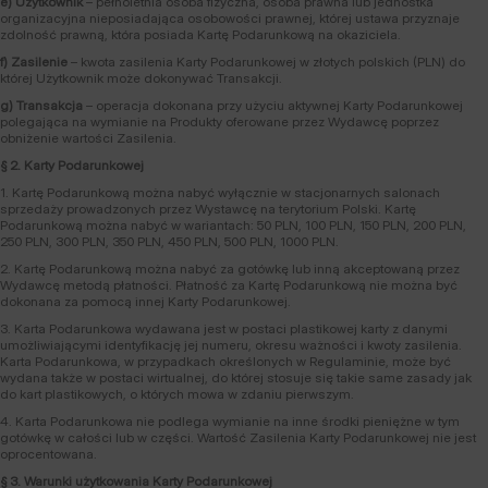
e) Użytkownik
– pełnoletnia osoba fizyczna, osoba prawna lub jednostka
organizacyjna nieposiadająca osobowości prawnej, której ustawa przyznaje
zdolność prawną, która posiada Kartę Podarunkową na okaziciela.
f) Zasilenie
– kwota zasilenia Karty Podarunkowej w złotych polskich (PLN) do
której Użytkownik może dokonywać Transakcji.
g) Transakcja
– operacja dokonana przy użyciu aktywnej Karty Podarunkowej
polegająca na wymianie na Produkty oferowane przez Wydawcę poprzez
obniżenie wartości Zasilenia.
§ 2. Karty Podarunkowej
1. Kartę Podarunkową można nabyć wyłącznie w stacjonarnych salonach
sprzedaży prowadzonych przez Wystawcę na terytorium Polski. Kartę
Podarunkową można nabyć w wariantach: 50 PLN, 100 PLN, 150 PLN, 200 PLN,
250 PLN, 300 PLN, 350 PLN, 450 PLN, 500 PLN, 1000 PLN.
2. Kartę Podarunkową można nabyć za gotówkę lub inną akceptowaną przez
Wydawcę metodą płatności. Płatność za Kartę Podarunkową nie można być
dokonana za pomocą innej Karty Podarunkowej.
3. Karta Podarunkowa wydawana jest w postaci plastikowej karty z danymi
umożliwiającymi identyfikację jej numeru, okresu ważności i kwoty zasilenia.
Karta Podarunkowa, w przypadkach określonych w Regulaminie, może być
wydana także w postaci wirtualnej, do której stosuje się takie same zasady jak
do kart plastikowych, o których mowa w zdaniu pierwszym.
4. Karta Podarunkowa nie podlega wymianie na inne środki pieniężne w tym
gotówkę w całości lub w części. Wartość Zasilenia Karty Podarunkowej nie jest
oprocentowana.
§ 3. Warunki użytkowania Karty Podarunkowej