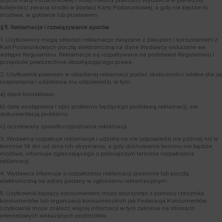
kolejności zwraca środki w postaci Karty Podarunkowej, a gdy nie będzie to
możliwe, w gotówce lub przelewem.
§ 5. Reklamacje i rozwiązywanie sporów
1. Użytkownicy mogą składać reklamacje związane z zakupem i korzystaniem z
Kart Podarunkowych pocztą elektroniczną na dane Wydawcy wskazane we
wstępie Regulaminu. Reklamacje są rozpatrywane na podstawie Regulaminu i
przepisów powszechnie obowiązującego prawa.
2. Użytkownik powinien w składanej reklamacji podać okoliczności istotne dla jej
rozpoznania i udzielenia mu odpowiedzi, w tym:
a) dane kontaktowe;
b) datę wystąpienia i opis problemu będącego podstawą reklamacji, ew.
dokumentację problemu;
c) oczekiwany sposób rozpoznania reklamacji.
3. Wydawca rozpatruje reklamacje i udziela na nie odpowiedzi nie później niż w
terminie 14 dni od dnia ich otrzymania, a gdy dochowanie terminu nie będzie
możliwe, informuje zgłaszającego o późniejszym terminie rozpatrzenia
reklamacji.
4. Wydawca informuje o rozpatrzeniu reklamacji pisemnie lub pocztą
elektroniczną na adres podany w zgłoszeniu reklamacyjnym.
5. Użytkownik będący konsumentem może skorzystać z pomocy rzecznika
konsumentów lub organizacji konsumenckich jak Federacja Konsumentów.
Użytkownik może znaleźć więcej informacji w tym zakresie na stronach
internetowych wskazanych podmiotów.