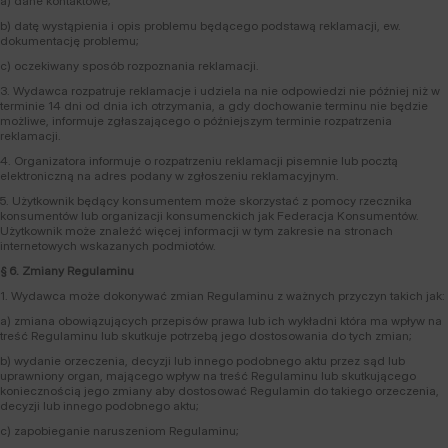
a) dane kontaktowe;
b) datę wystąpienia i opis problemu będącego podstawą reklamacji, ew.
dokumentację problemu;
c) oczekiwany sposób rozpoznania reklamacji.
3. Wydawca rozpatruje reklamacje i udziela na nie odpowiedzi nie później niż w
terminie 14 dni od dnia ich otrzymania, a gdy dochowanie terminu nie będzie
możliwe, informuje zgłaszającego o późniejszym terminie rozpatrzenia
reklamacji.
4. Organizatora informuje o rozpatrzeniu reklamacji pisemnie lub pocztą
elektroniczną na adres podany w zgłoszeniu reklamacyjnym.
5. Użytkownik będący konsumentem może skorzystać z pomocy rzecznika
konsumentów lub organizacji konsumenckich jak Federacja Konsumentów.
Użytkownik może znaleźć więcej informacji w tym zakresie na stronach
internetowych wskazanych podmiotów.
§ 6. Zmiany Regulaminu
1. Wydawca może dokonywać zmian Regulaminu z ważnych przyczyn takich jak:
a) zmiana obowiązujących przepisów prawa lub ich wykładni która ma wpływ na
treść Regulaminu lub skutkuje potrzebą jego dostosowania do tych zmian;
b) wydanie orzeczenia, decyzji lub innego podobnego aktu przez sąd lub
uprawniony organ, mającego wpływ na treść Regulaminu lub skutkującego
koniecznością jego zmiany aby dostosować Regulamin do takiego orzeczenia,
decyzji lub innego podobnego aktu;
c) zapobieganie naruszeniom Regulaminu;