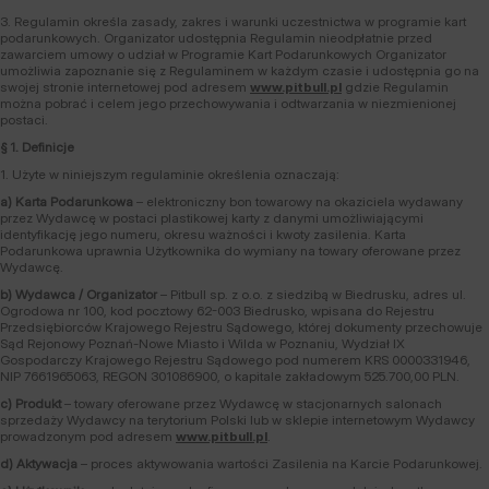
3. Regulamin określa zasady, zakres i warunki uczestnictwa w programie kart
podarunkowych. Organizator udostępnia Regulamin nieodpłatnie przed
zawarciem umowy o udział w Programie Kart Podarunkowych Organizator
umożliwia zapoznanie się z Regulaminem w każdym czasie i udostępnia go na
swojej stronie internetowej pod adresem
www.pitbull.pl
gdzie Regulamin
można pobrać i celem jego przechowywania i odtwarzania w niezmienionej
postaci.
§ 1. Definicje
1. Użyte w niniejszym regulaminie określenia oznaczają:
a) Karta Podarunkowa
– elektroniczny bon towarowy na okaziciela wydawany
przez Wydawcę w postaci plastikowej karty z danymi umożliwiającymi
identyfikację jego numeru, okresu ważności i kwoty zasilenia. Karta
Podarunkowa uprawnia Użytkownika do wymiany na towary oferowane przez
Wydawcę.
b) Wydawca / Organizator
– Pitbull sp. z o.o. z siedzibą w Biedrusku, adres ul.
Ogrodowa nr 100, kod pocztowy 62-003 Biedrusko, wpisana do Rejestru
Przedsiębiorców Krajowego Rejestru Sądowego, której dokumenty przechowuje
Sąd Rejonowy Poznań-Nowe Miasto i Wilda w Poznaniu, Wydział IX
Gospodarczy Krajowego Rejestru Sądowego pod numerem KRS 0000331946,
NIP 7661965063, REGON 301086900, o kapitale zakładowym 525.700,00 PLN.
c) Produkt
– towary oferowane przez Wydawcę w stacjonarnych salonach
sprzedaży Wydawcy na terytorium Polski lub w sklepie internetowym Wydawcy
prowadzonym pod adresem
www.pitbull.pl
.
d) Aktywacja
– proces aktywowania wartości Zasilenia na Karcie Podarunkowej.