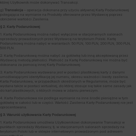
której Użytkownik może dokonywać Transakcji.
g)
Transakcja
– operacja dokonana przy użyciu aktywnej Karty Podarunkowej
polegająca na wymianie na Produkty oferowane przez Wydawcę poprzez
obniżenie wartości Zasilenia.
§ 2. Karty Podarunkowej
1. Kartę Podarunkową można nabyć wyłącznie w stacjonarnych salonach
sprzedaży prowadzonych przez Wystawcę na terytorium Polski. Kartę
Podarunkową można nabyć w wariantach: 50 PLN, 100 PLN, 200 PLN, 300 PLN,
500 PLN.
2. Kartę Podarunkową można nabyć za gotówkę lub inną akceptowaną przez
Wydawcę metodą płatności. Płatność za Kartę Podarunkową nie można być
dokonana za pomocą innej Karty Podarunkowej.
3. Karta Podarunkowa wydawana jest w postaci plastikowej karty z danymi
umożliwiającymi identyfikację jej numeru, okresu ważności i kwoty zasilenia.
Karta Podarunkowa, w przypadkach określonych w Regulaminie, może być
wydana także w postaci wirtualnej, do której stosuje się takie same zasady jak
do kart plastikowych, o których mowa w zdaniu pierwszym.
4. Karta Podarunkowa nie podlega wymianie na inne środki pieniężne w tym
gotówkę w całości lub w części. Wartość Zasilenia Karty Podarunkowej nie jest
oprocentowana.
§ 3. Warunki użytkowania Karty Podarunkowej
1. Karta Podarunkowa umożliwia Użytkownikowi dokonywanie Transakcji w
punktach sprzedaży Wydawcy, tj. w stacjonarnych salonach sprzedaży na
terytorium Polski lub w sklepie internetowym prowadzonym pod adresem
www.pitbull.pl.