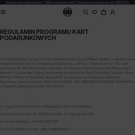
Sezonowa wyprzedaż -30% wystartowała | Darmowa dostawa od 300 PLN
REGULAMIN PROGRAMU KART
PODARUNKOWYCH
1. Organizatorem programu kart podarunkowych jest Pitbull spółka z ograniczoną
odpowiedzialnością z siedzibą w Biedrusku, adres ul. Ogrodowa nr 100, kod
pocztowy 62-003 Biedrusko, wpisana do Rejestru Przedsiębiorców Krajowego
Rejestru Sądowego, której dokumenty przechowuje Sąd Rejonowy Poznań-Nowe
Miasto i Wilda w Poznaniu, Wydział IX Gospodarczy Krajowego Rejestru
Sądowego pod numerem KRS 0000331946, NIP 7661965063, REGON 301086900,
o kapitale zakładowym 525.700,00 PLN.
2. Organizator wskazuje następujące dane do kontaktu:
a) adres pocztowy: 62-003 Biedrusko, ul. Ogrodowa 100
b) numer telefonu: +48 602 258 195
c) poczta elektroniczna: giftcard@pitbull.pl