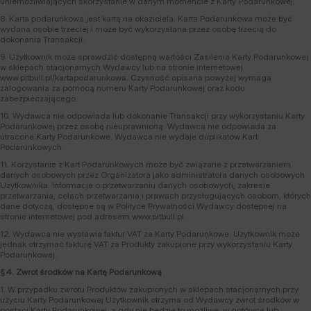
uniemożliwiających skorzystanie w danym momencie z Karty Podarunkowej.
8. Karta podarunkowa jest kartą na okaziciela. Karta Podarunkowa może być
wydana osobie trzeciej i może być wykorzystana przez osobę trzecią do
dokonania Transakcji.
9. Użytkownik może sprawdzić dostępną wartości Zasilenia Karty Podarunkowej
w sklepach stacjonarnych Wydawcy lub na stronie internetowej
www.pitbull.pl/kartapodarunkowa. Czynność opisana powyżej wymaga
zalogowania za pomocą numeru Karty Podarunkowej oraz kodu
zabezpieczającego.
10. Wydawca nie odpowiada lub dokonanie Transakcji przy wykorzystaniu Karty
Podarunkowej przez osobę nieuprawnioną. Wydawca nie odpowiada za
utracone Karty Podarunkowe. Wydawca nie wydaje duplikatów Kart
Podarunkowych.
11. Korzystanie z Kart Podarunkowych może być związane z przetwarzaniem
danych osobowych przez Organizatora jako administratora danych osobowych
Użytkownika. Informacje o przetwarzaniu danych osobowych, zakresie
przetwarzania, celach przetwarzania i prawach przysługujących osobom, których
dane dotyczą, dostępne są w Polityce Prywatności Wydawcy dostępnej na
stronie internetowej pod adresem www.pitbull.pl.
12. Wydawca nie wystawia faktur VAT za Karty Podarunkowe. Użytkownik może
jednak otrzymać fakturę VAT za Produkty zakupione przy wykorzystaniu Karty
Podarunkowej.
§ 4. Zwrot środków na Kartę Podarunkową
1. W przypadku zwrotu Produktów zakupionych w sklepach stacjonarnych przy
użyciu Karty Podarunkowej Użytkownik otrzyma od Wydawcy zwrot środków w
postaci Karty Podarunkowej, a gdy nie będzie to możliwe, w gotówce lub