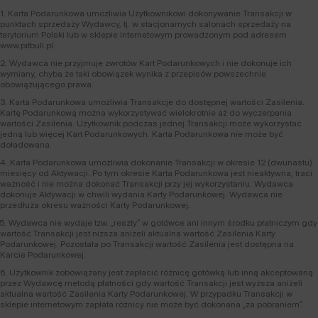
1. Karta Podarunkowa umożliwia Użytkownikowi dokonywanie Transakcji w
punktach sprzedaży Wydawcy, tj. w stacjonarnych salonach sprzedaży na
terytorium Polski lub w sklepie internetowym prowadzonym pod adresem
www.pitbull.pl.
2. Wydawca nie przyjmuje zwrotów Kart Podarunkowych i nie dokonuje ich
wymiany, chyba że taki obowiązek wynika z przepisów powszechnie
obowiązującego prawa.
3. Karta Podarunkowa umożliwia Transakcje do dostępnej wartości Zasilenia.
Kartę Podarunkową można wykorzystywać wielokrotnie aż do wyczerpania
wartości Zasilenia. Użytkownik podczas jednej Transakcji może wykorzystać
jedną lub więcej Kart Podarunkowych. Karta Podarunkowa nie może być
doładowana.
4. Karta Podarunkowa umożliwia dokonanie Transakcji w okresie 12 (dwunastu)
miesięcy od Aktywacji. Po tym okresie Karta Podarunkowa jest nieaktywna, traci
ważność i nie można dokonać Transakcji przy jej wykorzystaniu. Wydawca
dokonuje Aktywacji w chwili wydania Karty Podarunkowej. Wydawca nie
przedłuża okresu ważności Karty Podarunkowej.
5. Wydawca nie wydaje tzw. „reszty” w gotówce ani innym środku płatniczym gdy
wartość Transakcji jest niższa aniżeli aktualna wartość Zasilenia Karty
Podarunkowej. Pozostała po Transakcji wartość Zasilenia jest dostępna na
Karcie Podarunkowej.
6. Użytkownik zobowiązany jest zapłacić różnicę gotówką lub inną akceptowaną
przez Wydawcę metodą płatności gdy wartość Transakcji jest wyższa aniżeli
aktualna wartość Zasilenia Karty Podarunkowej. W przypadku Transakcji w
sklepie internetowym zapłata różnicy nie może być dokonana „za pobraniem”.