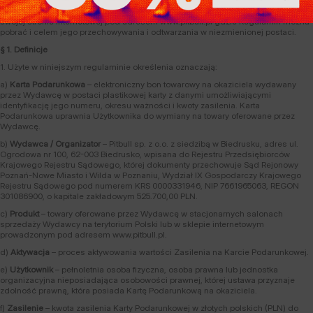
zawarciem umowy o udział w Programie Kart Podarunkowych Organizator
umożliwia zapoznanie się z Regulaminem w każdym czasie i udostępnia go na
swojej stronie internetowej pod adresem www.pitbull.pl gdzie Regulamin można
pobrać i celem jego przechowywania i odtwarzania w niezmienionej postaci.
§ 1. Definicje
1. Użyte w niniejszym regulaminie określenia oznaczają:
a)
Karta Podarunkowa
– elektroniczny bon towarowy na okaziciela wydawany
przez Wydawcę w postaci plastikowej karty z danymi umożliwiającymi
identyfikację jego numeru, okresu ważności i kwoty zasilenia. Karta
Podarunkowa uprawnia Użytkownika do wymiany na towary oferowane przez
Wydawcę.
b)
Wydawca / Organizator
– Pitbull sp. z o.o. z siedzibą w Biedrusku, adres ul.
Ogrodowa nr 100, 62-003 Biedrusko, wpisana do Rejestru Przedsiębiorców
Krajowego Rejestru Sądowego, której dokumenty przechowuje Sąd Rejonowy
Poznań-Nowe Miasto i Wilda w Poznaniu, Wydział IX Gospodarczy Krajowego
Rejestru Sądowego pod numerem KRS 0000331946, NIP 7661965063, REGON
301086900, o kapitale zakładowym 525.700,00 PLN.
c)
Produkt
– towary oferowane przez Wydawcę w stacjonarnych salonach
sprzedaży Wydawcy na terytorium Polski lub w sklepie internetowym
prowadzonym pod adresem www.pitbull.pl.
d)
Aktywacja
– proces aktywowania wartości Zasilenia na Karcie Podarunkowej.
e)
Użytkownik
– pełnoletnia osoba fizyczna, osoba prawna lub jednostka
organizacyjna nieposiadająca osobowości prawnej, której ustawa przyznaje
zdolność prawną, która posiada Kartę Podarunkową na okaziciela.
f)
Zasilenie
– kwota zasilenia Karty Podarunkowej w złotych polskich (PLN) do