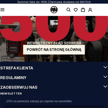
Summer Sale do -50% | Darmowa dostawa od 300 PLN
JAKOŚĆ TO DLA NAS PRIORYTET
Naszą odzież produkujemy z pasją! Nie idziemy na kompromis w kwestiach
wytrzymałości, długowieczności materiałów i dbałości o detal.
US ORIGIN
Nasze korzenie sięgają San Diego z poczatku lat 90-tych XX wieku. Nasz styl jest
surowy, autentyczny i stanowczy.
WEWNĘTRZNY BŁĄD SERWERA
MARKA Z CHARAKTEREM
Nasze kolekcje wybierają sportowcy, fighterzy i uparci indywidualiści.
POWRÓT NA STRONĘ GŁÓWNĄ
INFO
STREFA KLIENTA
REGULAMINY
ZAOBSERWUJ NAS
NEWSLETTER
-10% na pierwsze zakupy po zapisie na newsletter.
Email