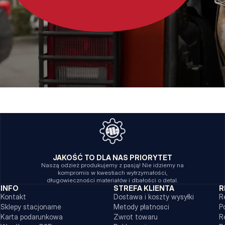
JAKOŚĆ TO DLA NAS PRIORYTET
Naszą odzież produkujemy z pasją! Nie idziemy na
kompromis w kwestiach wytrzymałości,
długowieczności materiałów i dbałości o detal.
INFO
STREFA KLIENTA
R
Kontakt
Dostawa i koszty wysyłki
R
Sklepy stacjonarne
Metody płatnosci
P
Karta podarunkowa
Zwrot towaru
R