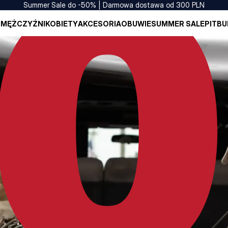
Summer Sale do -50% | Darmowa dostawa od 300 PLN
I
MĘŻCZYŹNI
KOBIETY
AKCESORIA
OBUWIE
SUMMER SALE
PITBU