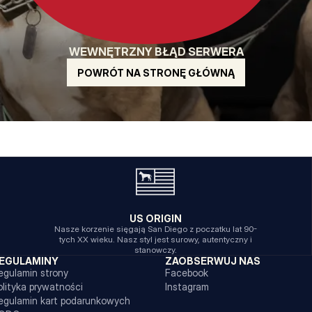
WEWNĘTRZNY BŁĄD SERWERA
POWRÓT NA STRONĘ GŁÓWNĄ
US ORIGIN
Nasze korzenie sięgają San Diego z poczatku lat 90-
tych XX wieku. Nasz styl jest surowy, autentyczny i
stanowczy.
EGULAMINY
ZAOBSERWUJ NAS
egulamin strony
Facebook
olityka prywatności
Instagram
egulamin kart podarunkowych