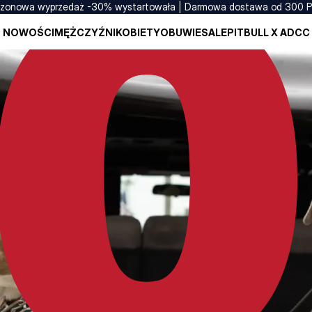
zonowa wyprzedaż -30% wystartowała | Darmowa dostawa od 300 
NOWOŚCI
MĘŻCZYŹNI
KOBIETY
OBUWIE
SALE
PITBULL X ADCC