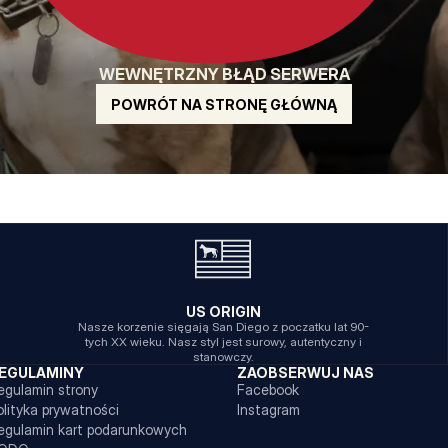
WEWNĘTRZNY BŁĄD SERWERA
POWRÓT NA STRONĘ GŁÓWNĄ
US ORIGIN
Nasze korzenie sięgają San Diego z poczatku lat 90-
tych XX wieku. Nasz styl jest surowy, autentyczny i
stanowczy.
EGULAMINY
ZAOBSERWUJ NAS
egulamin strony
Facebook
olityka prywatności
Instagram
egulamin kart podarunkowych