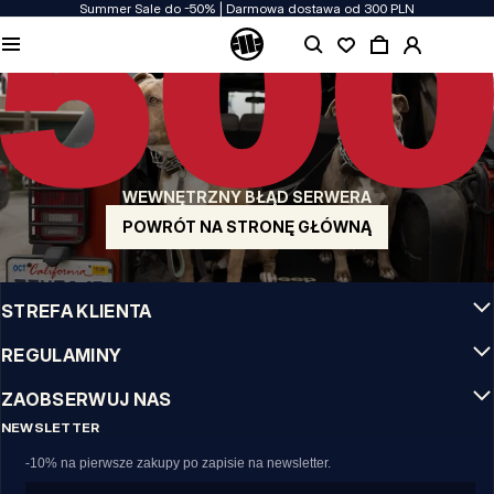
Summer Sale do -50% | Darmowa dostawa od 300 PLN
JAKOŚĆ TO DLA NAS PRIORYTET
Naszą odzież produkujemy z pasją! Nie idziemy na kompromis w kwestiach
wytrzymałości, długowieczności materiałów i dbałości o detal.
US ORIGIN
Nasze korzenie sięgają San Diego z poczatku lat 90-tych XX wieku. Nasz styl jest
surowy, autentyczny i stanowczy.
WEWNĘTRZNY BŁĄD SERWERA
MARKA Z CHARAKTEREM
Nasze kolekcje wybierają sportowcy, fighterzy i uparci indywidualiści.
POWRÓT NA STRONĘ GŁÓWNĄ
INFO
STREFA KLIENTA
REGULAMINY
ZAOBSERWUJ NAS
NEWSLETTER
-10% na pierwsze zakupy po zapisie na newsletter.
Email