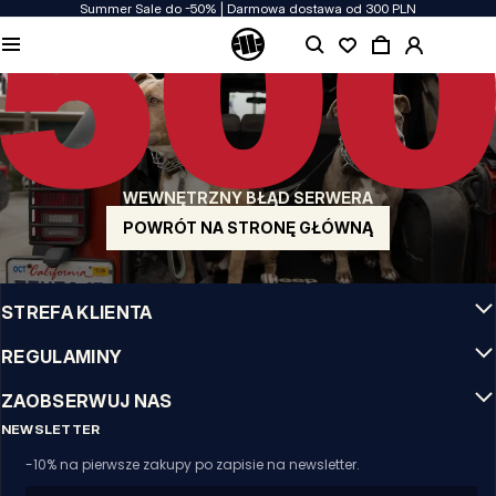
Summer Sale do -50% | Darmowa dostawa od 300 PLN
JAKOŚĆ TO DLA NAS PRIORYTET
Naszą odzież produkujemy z pasją! Nie idziemy na kompromis w kwestiach
wytrzymałości, długowieczności materiałów i dbałości o detal.
US ORIGIN
Nasze korzenie sięgają San Diego z poczatku lat 90-tych XX wieku. Nasz styl jest
surowy, autentyczny i stanowczy.
WEWNĘTRZNY BŁĄD SERWERA
MARKA Z CHARAKTEREM
Nasze kolekcje wybierają sportowcy, fighterzy i uparci indywidualiści.
POWRÓT NA STRONĘ GŁÓWNĄ
INFO
STREFA KLIENTA
REGULAMINY
ZAOBSERWUJ NAS
NEWSLETTER
-10% na pierwsze zakupy po zapisie na newsletter.
Email