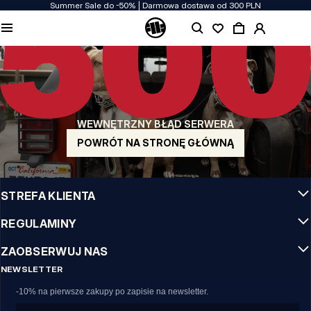
Summer Sale do -50% | Darmowa dostawa od 300 PLN
JAKOŚĆ TO DLA NAS PRIORYTET
Naszą odzież produkujemy z pasją! Nie idziemy na kompromis w kwestiach
wytrzymałości, długowieczności materiałów i dbałości o detal.
US ORIGIN
Nasze korzenie sięgają San Diego z poczatku lat 90-tych XX wieku. Nasz styl jest
surowy, autentyczny i stanowczy.
WEWNĘTRZNY BŁĄD SERWERA
MARKA Z CHARAKTEREM
Nasze kolekcje wybierają sportowcy, fighterzy i uparci indywidualiści.
POWRÓT NA STRONĘ GŁÓWNĄ
INFO
STREFA KLIENTA
REGULAMINY
ZAOBSERWUJ NAS
NEWSLETTER
-10% na pierwsze zakupy po zapisie na newsletter.
Email