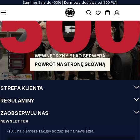
Summer Sale do -50% | Darmowa dostawa od 300 PLN
JAKOŚĆ TO DLA NAS PRIORYTET
Naszą odzież produkujemy z pasją! Nie idziemy na kompromis w kwestiach
wytrzymałości, długowieczności materiałów i dbałości o detal.
US ORIGIN
Nasze korzenie sięgają San Diego z poczatku lat 90-tych XX wieku. Nasz styl jest
surowy, autentyczny i stanowczy.
WEWNĘTRZNY BŁĄD SERWERA
MARKA Z CHARAKTEREM
Nasze kolekcje wybierają sportowcy, fighterzy i uparci indywidualiści.
POWRÓT NA STRONĘ GŁÓWNĄ
INFO
STREFA KLIENTA
REGULAMINY
ZAOBSERWUJ NAS
NEWSLETTER
-10% na pierwsze zakupy po zapisie na newsletter.
Email