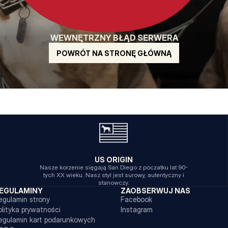
WEWNĘTRZNY BŁĄD SERWERA
POWRÓT NA STRONĘ GŁÓWNĄ
US ORIGIN
Nasze korzenie sięgają San Diego z poczatku lat 90-
tych XX wieku. Nasz styl jest surowy, autentyczny i
stanowczy.
EGULAMINY
ZAOBSERWUJ NAS
egulamin strony
Facebook
olityka prywatności
Instagram
egulamin kart podarunkowych