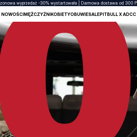
zonowa wyprzedaż -30% wystartowała | Darmowa dostawa od 300 
NOWOŚCI
MĘŻCZYŹNI
KOBIETY
OBUWIE
SALE
PITBULL X ADCC