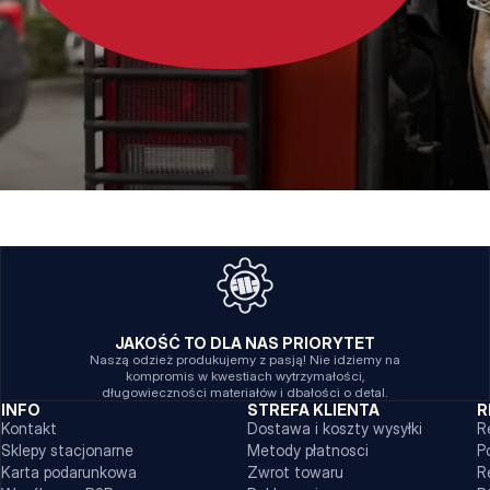
JAKOŚĆ TO DLA NAS PRIORYTET
Naszą odzież produkujemy z pasją! Nie idziemy na
kompromis w kwestiach wytrzymałości,
długowieczności materiałów i dbałości o detal.
INFO
STREFA KLIENTA
R
Kontakt
Dostawa i koszty wysyłki
R
Sklepy stacjonarne
Metody płatnosci
P
Karta podarunkowa
Zwrot towaru
R