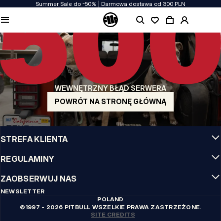
Summer Sale do -50% | Darmowa dostawa od 300 PLN
JAKOŚĆ TO DLA NAS PRIORYTET
Naszą odzież produkujemy z pasją! Nie idziemy na kompromis w kwestiach
wytrzymałości, długowieczności materiałów i dbałości o detal.
US ORIGIN
Nasze korzenie sięgają San Diego z poczatku lat 90-tych XX wieku. Nasz styl jest
surowy, autentyczny i stanowczy.
WEWNĘTRZNY BŁĄD SERWERA
MARKA Z CHARAKTEREM
Nasze kolekcje wybierają sportowcy, fighterzy i uparci indywidualiści.
POWRÓT NA STRONĘ GŁÓWNĄ
INFO
STREFA KLIENTA
REGULAMINY
ZAOBSERWUJ NAS
NEWSLETTER
POLAND
©1997 - 2026 PITBULL WSZELKIE PRAWA ZASTRZEŻONE.
SITE CREDITS