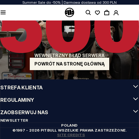
Summer Sale do -50% | Darmowa dostawa od 300 PLN
JAKOŚĆ TO DLA NAS PRIORYTET
Naszą odzież produkujemy z pasją! Nie idziemy na kompromis w kwestiach
wytrzymałości, długowieczności materiałów i dbałości o detal.
US ORIGIN
Nasze korzenie sięgają San Diego z poczatku lat 90-tych XX wieku. Nasz styl jest
surowy, autentyczny i stanowczy.
WEWNĘTRZNY BŁĄD SERWERA
MARKA Z CHARAKTEREM
Nasze kolekcje wybierają sportowcy, fighterzy i uparci indywidualiści.
POWRÓT NA STRONĘ GŁÓWNĄ
INFO
STREFA KLIENTA
REGULAMINY
ZAOBSERWUJ NAS
NEWSLETTER
POLAND
©1997 - 2026 PITBULL WSZELKIE PRAWA ZASTRZEŻONE.
SITE CREDITS