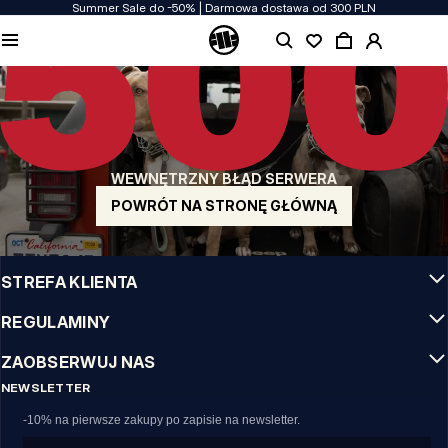
Summer Sale do -50% | Darmowa dostawa od 300 PLN
JAKOŚĆ TO DLA NAS PRIORYTET
Naszą odzież produkujemy z pasją! Nie idziemy na kompromis w kwestiach
wytrzymałości, długowieczności materiałów i dbałości o detal.
US ORIGIN
Nasze korzenie sięgają San Diego z poczatku lat 90-tych XX wieku. Nasz styl jest
surowy, autentyczny i stanowczy.
WEWNĘTRZNY BŁĄD SERWERA
MARKA Z CHARAKTEREM
Nasze kolekcje wybierają sportowcy, fighterzy i uparci indywidualiści.
POWRÓT NA STRONĘ GŁÓWNĄ
INFO
STREFA KLIENTA
REGULAMINY
ZAOBSERWUJ NAS
NEWSLETTER
-10% na pierwsze zakupy po zapisie na newsletter.
Email