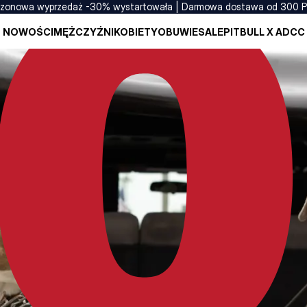
zonowa wyprzedaż -30% wystartowała | Darmowa dostawa od 300 
NOWOŚCI
MĘŻCZYŹNI
KOBIETY
OBUWIE
SALE
PITBULL X ADCC