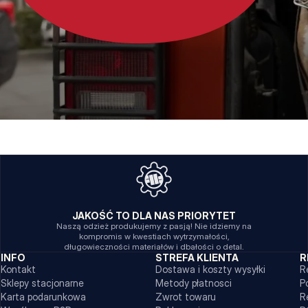
JAKOŚĆ TO DLA NAS PRIORYTET
Naszą odzież produkujemy z pasją! Nie idziemy na
kompromis w kwestiach wytrzymałości,
długowieczności materiałów i dbałości o detal.
INFO
STREFA KLIENTA
R
Kontakt
Dostawa i koszty wysyłki
R
Sklepy stacjonarne
Metody płatnosci
P
Karta podarunkowa
Zwrot towaru
R