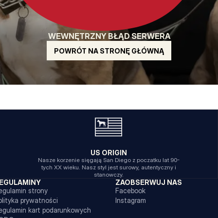
WEWNĘTRZNY BŁĄD SERWERA
POWRÓT NA STRONĘ GŁÓWNĄ
US ORIGIN
Nasze korzenie sięgają San Diego z poczatku lat 90-
tych XX wieku. Nasz styl jest surowy, autentyczny i
stanowczy.
EGULAMINY
ZAOBSERWUJ NAS
egulamin strony
Facebook
olityka prywatności
Instagram
egulamin kart podarunkowych