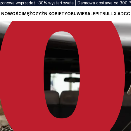
zonowa wyprzedaż -30% wystartowała | Darmowa dostawa od 300 
NOWOŚCI
MĘŻCZYŹNI
KOBIETY
OBUWIE
SALE
PITBULL X ADCC