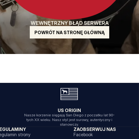
WEWNĘTRZNY BŁĄD SERWERA
POWRÓT NA STRONĘ GŁÓWNĄ
US ORIGIN
Nasze korzenie sięgają San Diego z poczatku lat 90-
tych XX wieku. Nasz styl jest surowy, autentyczny i
stanowczy.
EGULAMINY
ZAOBSERWUJ NAS
egulamin strony
Facebook