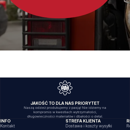
JAKOŚĆ TO DLA NAS PRIORYTET
Naszą odzież produkujemy z pasją! Nie idziemy na
kompromis w kwestiach wytrzymałości,
długowieczności materiałów i dbałości o detal.
INFO
STREFA KLIENTA
R
Kontakt
Dostawa i koszty wysyłki
R