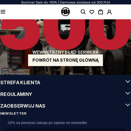
Summer Sale do -50% | Darmowa dostawa od 300 PLN
JAKOŚĆ TO DLA NAS PRIORYTET
Naszą odzież produkujemy z pasją! Nie idziemy na kompromis w kwestiach
wytrzymałości, długowieczności materiałów i dbałości o detal.
US ORIGIN
Nasze korzenie sięgają San Diego z poczatku lat 90-tych XX wieku. Nasz styl jest
surowy, autentyczny i stanowczy.
WEWNĘTRZNY BŁĄD SERWERA
MARKA Z CHARAKTEREM
Nasze kolekcje wybierają sportowcy, fighterzy i uparci indywidualiści.
POWRÓT NA STRONĘ GŁÓWNĄ
INFO
STREFA KLIENTA
REGULAMINY
ZAOBSERWUJ NAS
NEWSLETTER
-10% na pierwsze zakupy po zapisie na newsletter.
Email