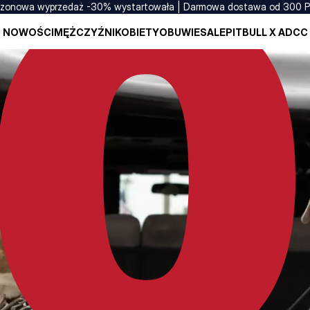
zonowa wyprzedaż -30% wystartowała | Darmowa dostawa od 300 
NOWOŚCI
MĘŻCZYŹNI
KOBIETY
OBUWIE
SALE
PITBULL X ADCC