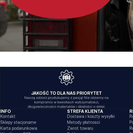
JAKOŚĆ TO DLA NAS PRIORYTET
Naszą odzież produkujemy z pasją! Nie idziemy na
kompromis w kwestiach wytrzymałości,
długowieczności materiałów i dbałości o detal.
INFO
STREFA KLIENTA
R
Kontakt
Dostawa i koszty wysyłki
R
Sklepy stacjonarne
Metody płatnosci
P
Karta podarunkowa
Zwrot towaru
R