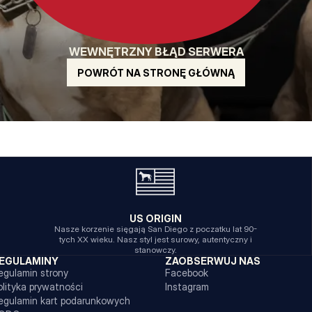
WEWNĘTRZNY BŁĄD SERWERA
POWRÓT NA STRONĘ GŁÓWNĄ
US ORIGIN
Nasze korzenie sięgają San Diego z poczatku lat 90-
tych XX wieku. Nasz styl jest surowy, autentyczny i
stanowczy.
EGULAMINY
ZAOBSERWUJ NAS
egulamin strony
Facebook
olityka prywatności
Instagram
egulamin kart podarunkowych