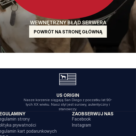
WEWNĘTRZNY BŁĄD SERWERA
POWRÓT NA STRONĘ GŁÓWNĄ
US ORIGIN
Nasze korzenie sięgają San Diego z poczatku lat 90-
tych XX wieku. Nasz styl jest surowy, autentyczny i
stanowczy.
EGULAMINY
ZAOBSERWUJ NAS
egulamin strony
Facebook
olityka prywatności
Instagram
egulamin kart podarunkowych