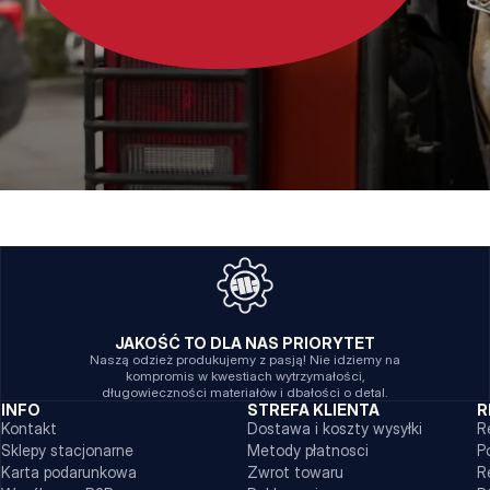
JAKOŚĆ TO DLA NAS PRIORYTET
Naszą odzież produkujemy z pasją! Nie idziemy na
kompromis w kwestiach wytrzymałości,
długowieczności materiałów i dbałości o detal.
INFO
STREFA KLIENTA
R
Kontakt
Dostawa i koszty wysyłki
R
Sklepy stacjonarne
Metody płatnosci
P
Karta podarunkowa
Zwrot towaru
R