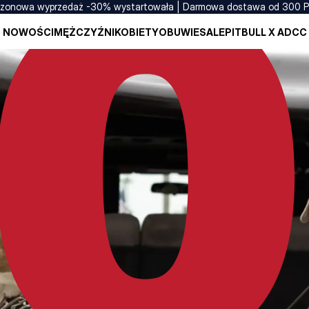
zonowa wyprzedaż -30% wystartowała | Darmowa dostawa od 300 
NOWOŚCI
MĘŻCZYŹNI
KOBIETY
OBUWIE
SALE
PITBULL X ADCC