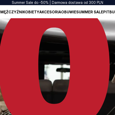
Summer Sale do -50% | Darmowa dostawa od 300 PLN
I
MĘŻCZYŹNI
KOBIETY
AKCESORIA
OBUWIE
SUMMER SALE
PITBU