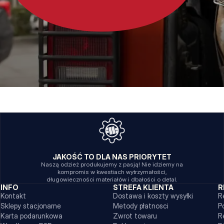
JAKOŚĆ TO DLA NAS PRIORYTET
Naszą odzież produkujemy z pasją! Nie idziemy na
kompromis w kwestiach wytrzymałości,
długowieczności materiałów i dbałości o detal.
INFO
STREFA KLIENTA
R
Kontakt
Dostawa i koszty wysyłki
R
Sklepy stacjonarne
Metody płatnosci
P
Karta podarunkowa
Zwrot towaru
R