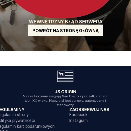
WEWNĘTRZNY BŁĄD SERWERA
POWRÓT NA STRONĘ GŁÓWNĄ
US ORIGIN
Nasze korzenie sięgają San Diego z poczatku lat 90-
tych XX wieku. Nasz styl jest surowy, autentyczny i
stanowczy.
EGULAMINY
ZAOBSERWUJ NAS
egulamin strony
Facebook
olityka prywatności
Instagram
egulamin kart podarunkowych