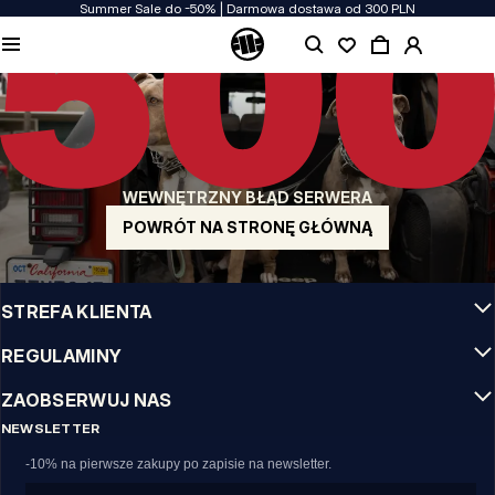
Summer Sale do -50% | Darmowa dostawa od 300 PLN
JAKOŚĆ TO DLA NAS PRIORYTET
Naszą odzież produkujemy z pasją! Nie idziemy na kompromis w kwestiach
wytrzymałości, długowieczności materiałów i dbałości o detal.
US ORIGIN
Nasze korzenie sięgają San Diego z poczatku lat 90-tych XX wieku. Nasz styl jest
surowy, autentyczny i stanowczy.
WEWNĘTRZNY BŁĄD SERWERA
MARKA Z CHARAKTEREM
Nasze kolekcje wybierają sportowcy, fighterzy i uparci indywidualiści.
POWRÓT NA STRONĘ GŁÓWNĄ
INFO
STREFA KLIENTA
REGULAMINY
ZAOBSERWUJ NAS
NEWSLETTER
-10% na pierwsze zakupy po zapisie na newsletter.
Email