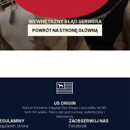
WEWNĘTRZNY BŁĄD SERWERA
POWRÓT NA STRONĘ GŁÓWNĄ
US ORIGIN
Nasze korzenie sięgają San Diego z poczatku lat 90-
tych XX wieku. Nasz styl jest surowy, autentyczny i
stanowczy.
EGULAMINY
ZAOBSERWUJ NAS
egulamin strony
Facebook