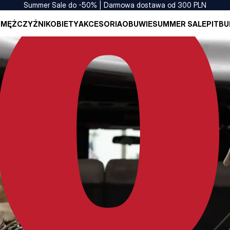
Summer Sale do -50% | Darmowa dostawa od 300 PLN
I
MĘŻCZYŹNI
KOBIETY
AKCESORIA
OBUWIE
SUMMER SALE
PITBU