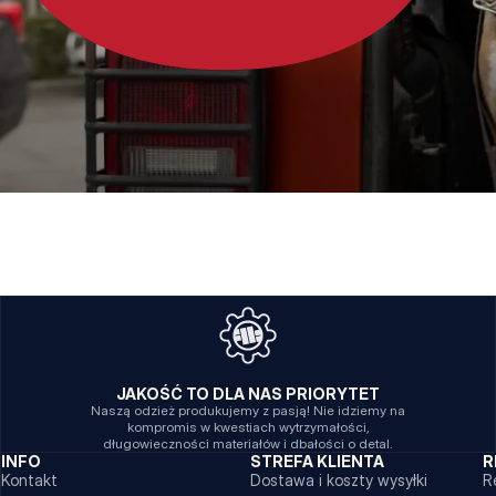
JAKOŚĆ TO DLA NAS PRIORYTET
Naszą odzież produkujemy z pasją! Nie idziemy na
kompromis w kwestiach wytrzymałości,
długowieczności materiałów i dbałości o detal.
INFO
STREFA KLIENTA
R
Kontakt
Dostawa i koszty wysyłki
R