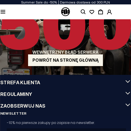
Summer Sale do -50% | Darmowa dostawa od 300 PLN
JAKOŚĆ TO DLA NAS PRIORYTET
Naszą odzież produkujemy z pasją! Nie idziemy na kompromis w kwestiach
wytrzymałości, długowieczności materiałów i dbałości o detal.
US ORIGIN
Nasze korzenie sięgają San Diego z poczatku lat 90-tych XX wieku. Nasz styl jest
surowy, autentyczny i stanowczy.
WEWNĘTRZNY BŁĄD SERWERA
MARKA Z CHARAKTEREM
Nasze kolekcje wybierają sportowcy, fighterzy i uparci indywidualiści.
POWRÓT NA STRONĘ GŁÓWNĄ
INFO
STREFA KLIENTA
REGULAMINY
ZAOBSERWUJ NAS
NEWSLETTER
-10% na pierwsze zakupy po zapisie na newsletter.
Email