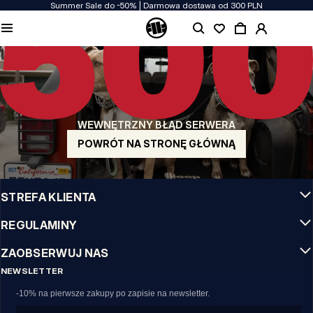
Summer Sale do -50% | Darmowa dostawa od 300 PLN
JAKOŚĆ TO DLA NAS PRIORYTET
Naszą odzież produkujemy z pasją! Nie idziemy na kompromis w kwestiach
wytrzymałości, długowieczności materiałów i dbałości o detal.
US ORIGIN
Nasze korzenie sięgają San Diego z poczatku lat 90-tych XX wieku. Nasz styl jest
surowy, autentyczny i stanowczy.
WEWNĘTRZNY BŁĄD SERWERA
MARKA Z CHARAKTEREM
Nasze kolekcje wybierają sportowcy, fighterzy i uparci indywidualiści.
POWRÓT NA STRONĘ GŁÓWNĄ
INFO
STREFA KLIENTA
REGULAMINY
ZAOBSERWUJ NAS
NEWSLETTER
-10% na pierwsze zakupy po zapisie na newsletter.
Email