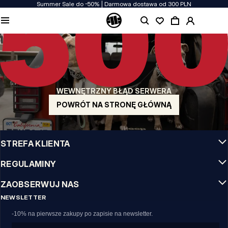
Summer Sale do -50% | Darmowa dostawa od 300 PLN
JAKOŚĆ TO DLA NAS PRIORYTET
Naszą odzież produkujemy z pasją! Nie idziemy na kompromis w kwestiach
wytrzymałości, długowieczności materiałów i dbałości o detal.
US ORIGIN
Nasze korzenie sięgają San Diego z poczatku lat 90-tych XX wieku. Nasz styl jest
surowy, autentyczny i stanowczy.
WEWNĘTRZNY BŁĄD SERWERA
MARKA Z CHARAKTEREM
Nasze kolekcje wybierają sportowcy, fighterzy i uparci indywidualiści.
POWRÓT NA STRONĘ GŁÓWNĄ
INFO
STREFA KLIENTA
REGULAMINY
ZAOBSERWUJ NAS
NEWSLETTER
-10% na pierwsze zakupy po zapisie na newsletter.
Email