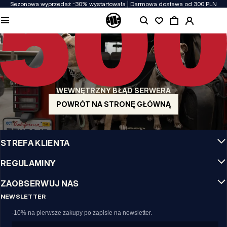
Sezonowa wyprzedaż -30% wystartowała | Darmowa dostawa od 300 PLN
JAKOŚĆ TO DLA NAS PRIORYTET
Naszą odzież produkujemy z pasją! Nie idziemy na kompromis w kwestiach
wytrzymałości, długowieczności materiałów i dbałości o detal.
US ORIGIN
Nasze korzenie sięgają San Diego z poczatku lat 90-tych XX wieku. Nasz styl jest
surowy, autentyczny i stanowczy.
WEWNĘTRZNY BŁĄD SERWERA
MARKA Z CHARAKTEREM
Nasze kolekcje wybierają sportowcy, fighterzy i uparci indywidualiści.
POWRÓT NA STRONĘ GŁÓWNĄ
INFO
STREFA KLIENTA
REGULAMINY
ZAOBSERWUJ NAS
NEWSLETTER
-10% na pierwsze zakupy po zapisie na newsletter.
Email