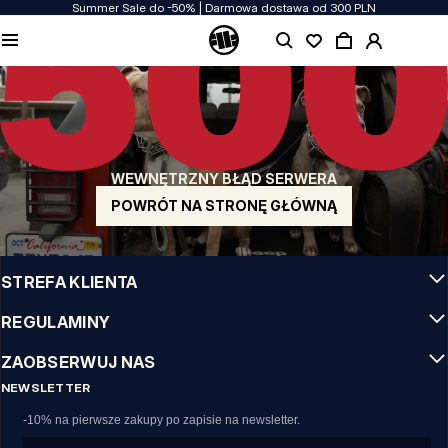
Summer Sale do -50% | Darmowa dostawa od 300 PLN
JAKOŚĆ TO DLA NAS PRIORYTET
Naszą odzież produkujemy z pasją! Nie idziemy na kompromis w kwestiach
wytrzymałości, długowieczności materiałów i dbałości o detal.
US ORIGIN
Nasze korzenie sięgają San Diego z poczatku lat 90-tych XX wieku. Nasz styl jest
surowy, autentyczny i stanowczy.
WEWNĘTRZNY BŁĄD SERWERA
MARKA Z CHARAKTEREM
Nasze kolekcje wybierają sportowcy, fighterzy i uparci indywidualiści.
POWRÓT NA STRONĘ GŁÓWNĄ
INFO
STREFA KLIENTA
REGULAMINY
ZAOBSERWUJ NAS
NEWSLETTER
-10% na pierwsze zakupy po zapisie na newsletter.
Email