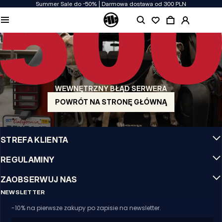
Summer Sale do -50% | Darmowa dostawa od 300 PLN
JAKOŚĆ TO DLA NAS PRIORYTET
Naszą odzież produkujemy z pasją! Nie idziemy na kompromis w kwestiach
wytrzymałości, długowieczności materiałów i dbałości o detal.
US ORIGIN
Nasze korzenie sięgają San Diego z poczatku lat 90-tych XX wieku. Nasz styl jest
surowy, autentyczny i stanowczy.
WEWNĘTRZNY BŁĄD SERWERA
MARKA Z CHARAKTEREM
Nasze kolekcje wybierają sportowcy, fighterzy i uparci indywidualiści.
POWRÓT NA STRONĘ GŁÓWNĄ
INFO
STREFA KLIENTA
REGULAMINY
ZAOBSERWUJ NAS
NEWSLETTER
-10% na pierwsze zakupy po zapisie na newsletter.
Email