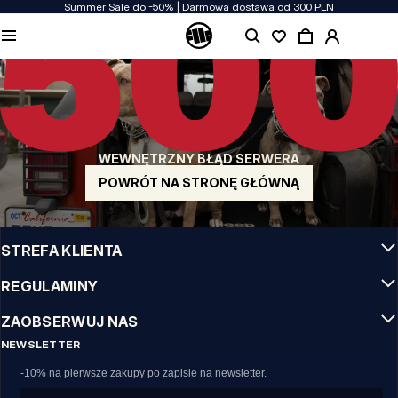
Summer Sale do -50% | Darmowa dostawa od 300 PLN
JAKOŚĆ TO DLA NAS PRIORYTET
Naszą odzież produkujemy z pasją! Nie idziemy na kompromis w kwestiach
wytrzymałości, długowieczności materiałów i dbałości o detal.
US ORIGIN
Nasze korzenie sięgają San Diego z poczatku lat 90-tych XX wieku. Nasz styl jest
surowy, autentyczny i stanowczy.
WEWNĘTRZNY BŁĄD SERWERA
MARKA Z CHARAKTEREM
Nasze kolekcje wybierają sportowcy, fighterzy i uparci indywidualiści.
POWRÓT NA STRONĘ GŁÓWNĄ
INFO
STREFA KLIENTA
REGULAMINY
ZAOBSERWUJ NAS
NEWSLETTER
-10% na pierwsze zakupy po zapisie na newsletter.
Email