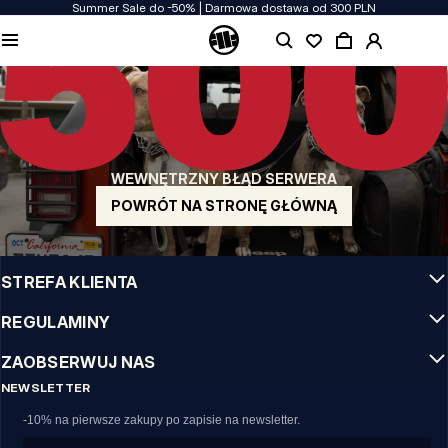
Summer Sale do -50% | Darmowa dostawa od 300 PLN
JAKOŚĆ TO DLA NAS PRIORYTET
Naszą odzież produkujemy z pasją! Nie idziemy na kompromis w kwestiach
wytrzymałości, długowieczności materiałów i dbałości o detal.
US ORIGIN
Nasze korzenie sięgają San Diego z poczatku lat 90-tych XX wieku. Nasz styl jest
surowy, autentyczny i stanowczy.
WEWNĘTRZNY BŁĄD SERWERA
MARKA Z CHARAKTEREM
Nasze kolekcje wybierają sportowcy, fighterzy i uparci indywidualiści.
POWRÓT NA STRONĘ GŁÓWNĄ
INFO
STREFA KLIENTA
REGULAMINY
ZAOBSERWUJ NAS
NEWSLETTER
-10% na pierwsze zakupy po zapisie na newsletter.
Email