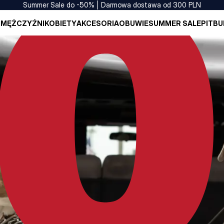
Summer Sale do -50% | Darmowa dostawa od 300 PLN
I
MĘŻCZYŹNI
KOBIETY
AKCESORIA
OBUWIE
SUMMER SALE
PITBU