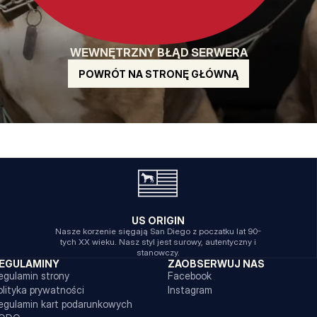
WEWNĘTRZNY BŁĄD SERWERA
POWRÓT NA STRONĘ GŁÓWNĄ
US ORIGIN
Nasze korzenie sięgają San Diego z poczatku lat 90-
tych XX wieku. Nasz styl jest surowy, autentyczny i
stanowczy.
EGULAMINY
ZAOBSERWUJ NAS
egulamin strony
Facebook
olityka prywatności
Instagram
egulamin kart podarunkowych