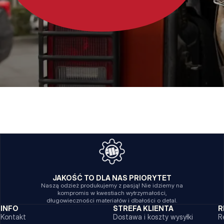
JAKOŚĆ TO DLA NAS PRIORYTET
Naszą odzież produkujemy z pasją! Nie idziemy na
kompromis w kwestiach wytrzymałości,
długowieczności materiałów i dbałości o detal.
INFO
STREFA KLIENTA
R
Kontakt
Dostawa i koszty wysyłki
R