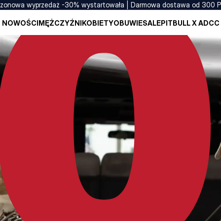
zonowa wyprzedaż -30% wystartowała | Darmowa dostawa od 300 
NOWOŚCI
MĘŻCZYŹNI
KOBIETY
OBUWIE
SALE
PITBULL X ADCC