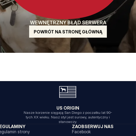
WEWNĘTRZNY BŁĄD SERWERA
POWRÓT NA STRONĘ GŁÓWNĄ
US ORIGIN
Nasze korzenie sięgają San Diego z poczatku lat 90-
tych XX wieku. Nasz styl jest surowy, autentyczny i
stanowczy.
EGULAMINY
ZAOBSERWUJ NAS
egulamin strony
Facebook