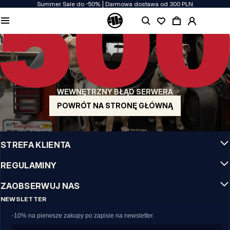
Summer Sale do -50% | Darmowa dostawa od 300 PLN
JAKOŚĆ TO DLA NAS PRIORYTET
Naszą odzież produkujemy z pasją! Nie idziemy na kompromis w kwestiach
wytrzymałości, długowieczności materiałów i dbałości o detal.
US ORIGIN
Nasze korzenie sięgają San Diego z poczatku lat 90-tych XX wieku. Nasz styl jest
surowy, autentyczny i stanowczy.
WEWNĘTRZNY BŁĄD SERWERA
MARKA Z CHARAKTEREM
Nasze kolekcje wybierają sportowcy, fighterzy i uparci indywidualiści.
POWRÓT NA STRONĘ GŁÓWNĄ
INFO
STREFA KLIENTA
REGULAMINY
ZAOBSERWUJ NAS
NEWSLETTER
-10% na pierwsze zakupy po zapisie na newsletter.
Email