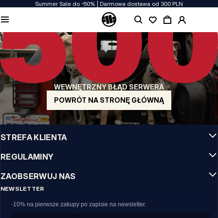
Summer Sale do -50% | Darmowa dostawa od 300 PLN
JAKOŚĆ TO DLA NAS PRIORYTET
Naszą odzież produkujemy z pasją! Nie idziemy na kompromis w kwestiach
wytrzymałości, długowieczności materiałów i dbałości o detal.
US ORIGIN
Nasze korzenie sięgają San Diego z poczatku lat 90-tych XX wieku. Nasz styl jest
surowy, autentyczny i stanowczy.
WEWNĘTRZNY BŁĄD SERWERA
MARKA Z CHARAKTEREM
Nasze kolekcje wybierają sportowcy, fighterzy i uparci indywidualiści.
POWRÓT NA STRONĘ GŁÓWNĄ
INFO
STREFA KLIENTA
REGULAMINY
ZAOBSERWUJ NAS
NEWSLETTER
-10% na pierwsze zakupy po zapisie na newsletter.
Email