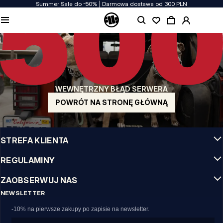
Summer Sale do -50% | Darmowa dostawa od 300 PLN
JAKOŚĆ TO DLA NAS PRIORYTET
Naszą odzież produkujemy z pasją! Nie idziemy na kompromis w kwestiach
wytrzymałości, długowieczności materiałów i dbałości o detal.
US ORIGIN
Nasze korzenie sięgają San Diego z poczatku lat 90-tych XX wieku. Nasz styl jest
surowy, autentyczny i stanowczy.
WEWNĘTRZNY BŁĄD SERWERA
MARKA Z CHARAKTEREM
Nasze kolekcje wybierają sportowcy, fighterzy i uparci indywidualiści.
POWRÓT NA STRONĘ GŁÓWNĄ
INFO
STREFA KLIENTA
REGULAMINY
ZAOBSERWUJ NAS
NEWSLETTER
-10% na pierwsze zakupy po zapisie na newsletter.
Email