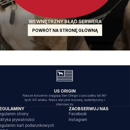
WEWNĘTRZNY BŁĄD SERWERA
POWRÓT NA STRONĘ GŁÓWNĄ
US ORIGIN
Nasze korzenie sięgają San Diego z poczatku lat 90-
tych XX wieku. Nasz styl jest surowy, autentyczny i
stanowczy.
EGULAMINY
ZAOBSERWUJ NAS
egulamin strony
Facebook
olityka prywatności
Instagram
egulamin kart podarunkowych