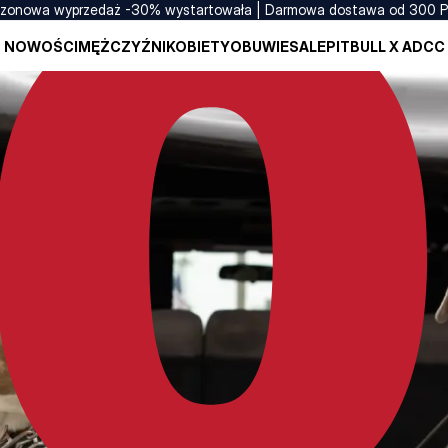
zonowa wyprzedaż -30% wystartowała | Darmowa dostawa od 300 
NOWOŚCI
MĘŻCZYŹNI
KOBIETY
OBUWIE
SALE
PITBULL X ADCC