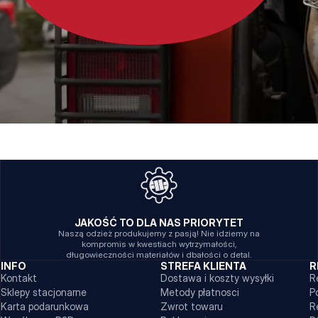
JAKOŚĆ TO DLA NAS PRIORYTET
Naszą odzież produkujemy z pasją! Nie idziemy na
kompromis w kwestiach wytrzymałości,
długowieczności materiałów i dbałości o detal.
INFO
STREFA KLIENTA
R
Kontakt
Dostawa i koszty wysyłki
R
Sklepy stacjonarne
Metody płatnosci
P
Karta podarunkowa
Zwrot towaru
R