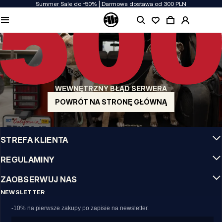
Summer Sale do -50% | Darmowa dostawa od 300 PLN
JAKOŚĆ TO DLA NAS PRIORYTET
Naszą odzież produkujemy z pasją! Nie idziemy na kompromis w kwestiach
wytrzymałości, długowieczności materiałów i dbałości o detal.
US ORIGIN
Nasze korzenie sięgają San Diego z poczatku lat 90-tych XX wieku. Nasz styl jest
surowy, autentyczny i stanowczy.
WEWNĘTRZNY BŁĄD SERWERA
MARKA Z CHARAKTEREM
Nasze kolekcje wybierają sportowcy, fighterzy i uparci indywidualiści.
POWRÓT NA STRONĘ GŁÓWNĄ
INFO
STREFA KLIENTA
REGULAMINY
ZAOBSERWUJ NAS
NEWSLETTER
-10% na pierwsze zakupy po zapisie na newsletter.
Email