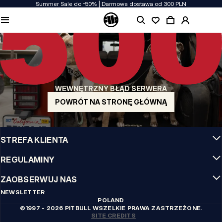
Summer Sale do -50% | Darmowa dostawa od 300 PLN
JAKOŚĆ TO DLA NAS PRIORYTET
Naszą odzież produkujemy z pasją! Nie idziemy na kompromis w kwestiach
wytrzymałości, długowieczności materiałów i dbałości o detal.
US ORIGIN
Nasze korzenie sięgają San Diego z poczatku lat 90-tych XX wieku. Nasz styl jest
surowy, autentyczny i stanowczy.
WEWNĘTRZNY BŁĄD SERWERA
MARKA Z CHARAKTEREM
Nasze kolekcje wybierają sportowcy, fighterzy i uparci indywidualiści.
POWRÓT NA STRONĘ GŁÓWNĄ
INFO
STREFA KLIENTA
REGULAMINY
ZAOBSERWUJ NAS
NEWSLETTER
POLAND
©1997 - 2026 PITBULL WSZELKIE PRAWA ZASTRZEŻONE.
SITE CREDITS