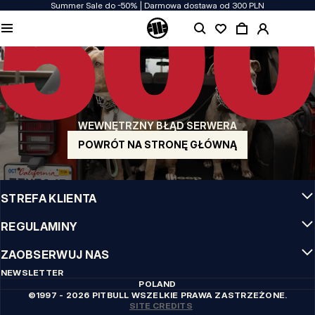
Summer Sale do -50% | Darmowa dostawa od 300 PLN
JAKOŚĆ TO DLA NAS PRIORYTET
Naszą odzież produkujemy z pasją! Nie idziemy na kompromis w kwestiach
wytrzymałości, długowieczności materiałów i dbałości o detal.
US ORIGIN
Nasze korzenie sięgają San Diego z poczatku lat 90-tych XX wieku. Nasz styl jest
surowy, autentyczny i stanowczy.
WEWNĘTRZNY BŁĄD SERWERA
MARKA Z CHARAKTEREM
Nasze kolekcje wybierają sportowcy, fighterzy i uparci indywidualiści.
POWRÓT NA STRONĘ GŁÓWNĄ
INFO
STREFA KLIENTA
REGULAMINY
ZAOBSERWUJ NAS
NEWSLETTER
POLAND
©1997 - 2026 PITBULL WSZELKIE PRAWA ZASTRZEŻONE.
SITE CREDITS