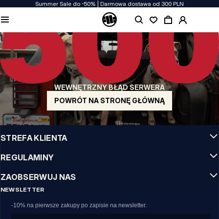
Summer Sale do -50% | Darmowa dostawa od 300 PLN
JAKOŚĆ TO DLA NAS PRIORYTET
Naszą odzież produkujemy z pasją! Nie idziemy na kompromis w kwestiach
wytrzymałości, długowieczności materiałów i dbałości o detal.
US ORIGIN
Nasze korzenie sięgają San Diego z poczatku lat 90-tych XX wieku. Nasz styl jest
surowy, autentyczny i stanowczy.
WEWNĘTRZNY BŁĄD SERWERA
MARKA Z CHARAKTEREM
Nasze kolekcje wybierają sportowcy, fighterzy i uparci indywidualiści.
POWRÓT NA STRONĘ GŁÓWNĄ
INFO
STREFA KLIENTA
REGULAMINY
ZAOBSERWUJ NAS
NEWSLETTER
-10% na pierwsze zakupy po zapisie na newsletter.
Email