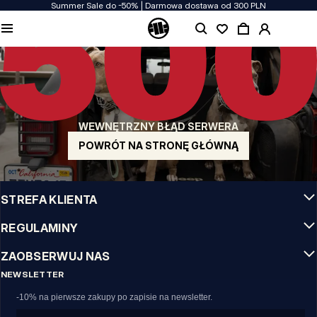
Summer Sale do -50% | Darmowa dostawa od 300 PLN
JAKOŚĆ TO DLA NAS PRIORYTET
Naszą odzież produkujemy z pasją! Nie idziemy na kompromis w kwestiach
wytrzymałości, długowieczności materiałów i dbałości o detal.
US ORIGIN
Nasze korzenie sięgają San Diego z poczatku lat 90-tych XX wieku. Nasz styl jest
surowy, autentyczny i stanowczy.
WEWNĘTRZNY BŁĄD SERWERA
MARKA Z CHARAKTEREM
Nasze kolekcje wybierają sportowcy, fighterzy i uparci indywidualiści.
POWRÓT NA STRONĘ GŁÓWNĄ
INFO
STREFA KLIENTA
REGULAMINY
ZAOBSERWUJ NAS
NEWSLETTER
-10% na pierwsze zakupy po zapisie na newsletter.
Email