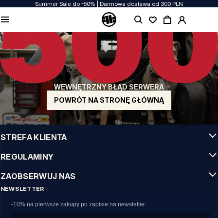
Summer Sale do -50% | Darmowa dostawa od 300 PLN
JAKOŚĆ TO DLA NAS PRIORYTET
Naszą odzież produkujemy z pasją! Nie idziemy na kompromis w kwestiach
wytrzymałości, długowieczności materiałów i dbałości o detal.
US ORIGIN
Nasze korzenie sięgają San Diego z poczatku lat 90-tych XX wieku. Nasz styl jest
surowy, autentyczny i stanowczy.
WEWNĘTRZNY BŁĄD SERWERA
MARKA Z CHARAKTEREM
Nasze kolekcje wybierają sportowcy, fighterzy i uparci indywidualiści.
POWRÓT NA STRONĘ GŁÓWNĄ
INFO
STREFA KLIENTA
REGULAMINY
ZAOBSERWUJ NAS
NEWSLETTER
-10% na pierwsze zakupy po zapisie na newsletter.
Email