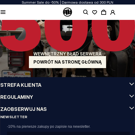
Summer Sale do -50% | Darmowa dostawa od 300 PLN
JAKOŚĆ TO DLA NAS PRIORYTET
Naszą odzież produkujemy z pasją! Nie idziemy na kompromis w kwestiach
wytrzymałości, długowieczności materiałów i dbałości o detal.
US ORIGIN
Nasze korzenie sięgają San Diego z poczatku lat 90-tych XX wieku. Nasz styl jest
surowy, autentyczny i stanowczy.
WEWNĘTRZNY BŁĄD SERWERA
MARKA Z CHARAKTEREM
Nasze kolekcje wybierają sportowcy, fighterzy i uparci indywidualiści.
POWRÓT NA STRONĘ GŁÓWNĄ
INFO
STREFA KLIENTA
REGULAMINY
ZAOBSERWUJ NAS
NEWSLETTER
-10% na pierwsze zakupy po zapisie na newsletter.
Email