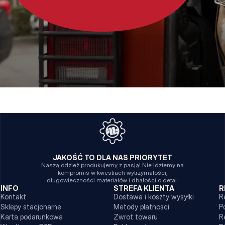
JAKOŚĆ TO DLA NAS PRIORYTET
Naszą odzież produkujemy z pasją! Nie idziemy na
kompromis w kwestiach wytrzymałości,
długowieczności materiałów i dbałości o detal.
INFO
STREFA KLIENTA
R
Kontakt
Dostawa i koszty wysyłki
R
Sklepy stacjonarne
Metody płatnosci
P
Karta podarunkowa
Zwrot towaru
R