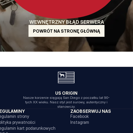
WEWNĘTRZNY BŁĄD SERWERA
POWRÓT NA STRONĘ GŁÓWNĄ
US ORIGIN
Nasze korzenie sięgają San Diego z poczatku lat 90-
tych XX wieku. Nasz styl jest surowy, autentyczny i
stanowczy.
EGULAMINY
ZAOBSERWUJ NAS
egulamin strony
Facebook
olityka prywatności
Instagram
egulamin kart podarunkowych