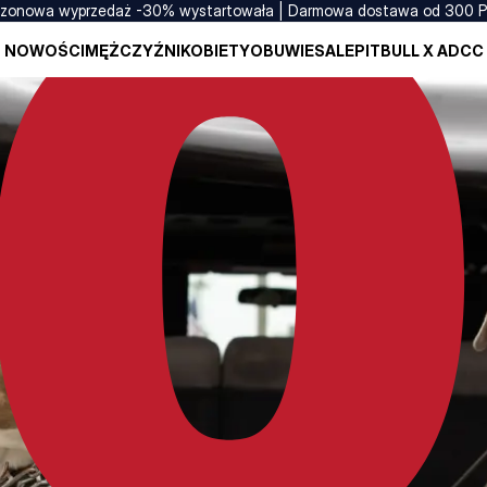
zonowa wyprzedaż -30% wystartowała | Darmowa dostawa od 300 
NOWOŚCI
MĘŻCZYŹNI
KOBIETY
OBUWIE
SALE
PITBULL X ADCC